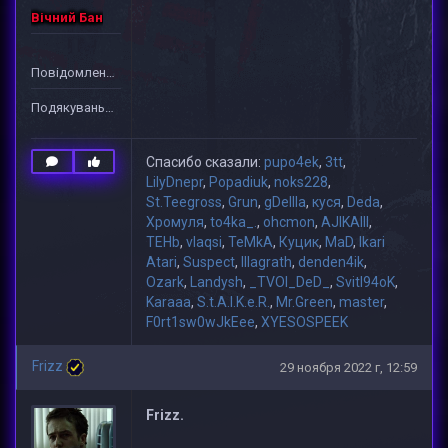
Вічний Бан
Повідомлень: 2
Подякувань: 33
Спасибо сказали:
pupo4ek
,
3tt
,
LilyDnepr
,
Popadiuk
,
noks228
,
St.Teegross
,
Grun
,
gDeIIIa
,
куся
,
Deda
,
Хромуля
,
to4ka_.
,
ohcmon
,
AJIKAIII
,
TEHb
,
vlaqsi
,
TeMkA
,
Куцик
,
MaD
,
Ikari
Atari
,
Suspect
,
lllagrath
,
denden4ik
,
Ozark
,
Landysh
,
_TVOI_DeD_
,
Svitl94oK
,
Karaaa
,
S.t.A.l.K.e.R.
,
Mr.Green
,
master
,
F0rt1sw0wJkEee
,
XYESOSPEEK
Frizz
29 ноября 2022 г, 12:59
Frizz.