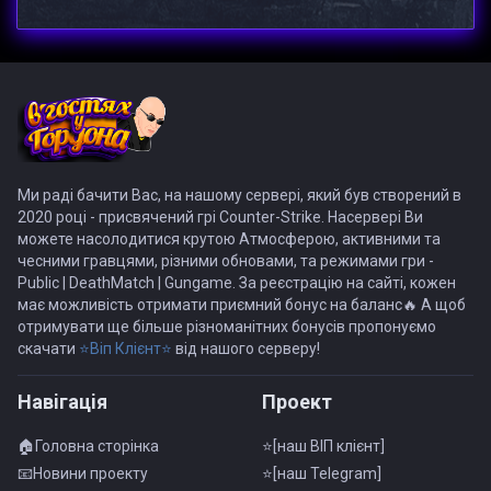
Ми раді бачити Вас, на нашому сервері, який був створений в
2020 році - присвячений грі Counter-Strike. Насервері Ви
можете насолодитися крутою Атмосферою, активними та
чесними гравцями, різними обновами, та режимами гри -
Public | DeathMatch | Gungame. За реєстрацію на сайті, кожен
має можливість отримати приємний бонус на баланс🔥 А щоб
отримувати ще більше різноманітних бонусів пропонуємо
скачати
⭐Віп Клієнт⭐
від нашого серверу!
Навiгацiя
Проект
🏠Головна сторінка
⭐[наш ВІП клієнт]
📧Новини проекту
⭐[наш Telegram]