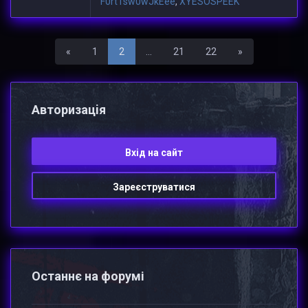
F0rt1sw0wJkEee
,
XYESOSPEEK
Назад
Вперед
«
1
2
...
21
22
»
Авторизацiя
Вхiд на сайт
Зареєструватися
Останнє на форумі