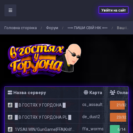
Увійти на сайт
Головна сторiнка
Форум
⟹ ПИШИ СВIЙ НIК ⟸
Ваш ігровий НІК на сервері
/
/
/
Назва серверу
Карта
Онлайн
cs_assault
█ В ГОСТЯХ У ГОРДОНА █
21/32
de_dust2
█ В ГОСТЯХ У ГОРДОНА PL █
23/32
ffa_worms
1VSAll.WIN/GunGame|FFA|KnIfE MoD
6/14