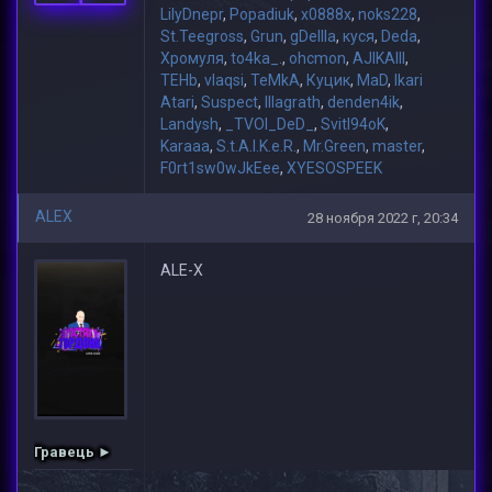
LilyDnepr
,
Popadiuk
,
x0888x
,
noks228
,
St.Teegross
,
Grun
,
gDeIIIa
,
куся
,
Deda
,
Хромуля
,
to4ka_.
,
ohcmon
,
AJIKAIII
,
TEHb
,
vlaqsi
,
TeMkA
,
Куцик
,
MaD
,
Ikari
Atari
,
Suspect
,
lllagrath
,
denden4ik
,
Landysh
,
_TVOI_DeD_
,
Svitl94oK
,
Karaaa
,
S.t.A.l.K.e.R.
,
Mr.Green
,
master
,
F0rt1sw0wJkEee
,
XYESOSPEEK
ALEX
28 ноября 2022 г, 20:34
ALE-X
Гравець ►