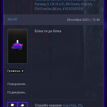
Karaaa
,
S.t.A.l.K.e.R.
,
Mr.Green
,
master
,
F0rt1sw0wJkEee
,
XYESOSPEEK
MontE
28 ноября 2022 г, 12:40
Білка ти де білка
Гравець ►
Повідомлень: 1
Подякувань: 33
Спасибо сказали:
pupo4ek
,
3tt
,