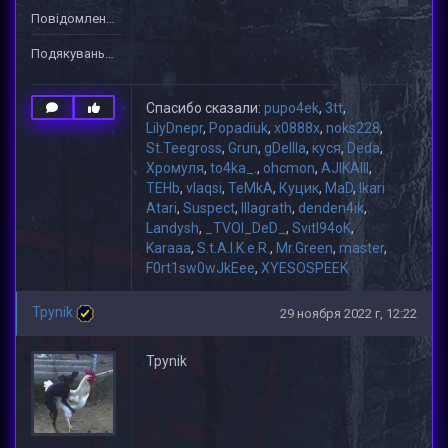
Повідомлень: 1
Подякувань: 33
Спасибо сказали:
pupo4ek
,
3tt
,
LilyDnepr
,
Popadiuk
,
x0888x
,
noks228
,
St.Teegross
,
Grun
,
gDeIIIa
,
куся
,
Deda
,
Хромуля
,
to4ka_.
,
ohcmon
,
AJIKAIII
,
TEHb
,
vlaqsi
,
TeMkA
,
Куцик
,
MaD
,
Ikari
Atari
,
Suspect
,
lllagrath
,
denden4ik
,
Landysh
,
_TVOI_DeD_
,
Svitl94oK
,
Karaaa
,
S.t.A.l.K.e.R.
,
Mr.Green
,
master
,
F0rt1sw0wJkEee
,
XYESOSPEEK
Tpynik
29 ноября 2022 г, 12:22
Tpynik