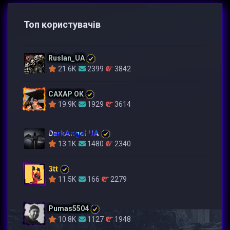
Топ користувачів
Ruslan_UA
21.6K
2399
3842
САХАР ОК
19.9K
1929
3614
DarkAngel UA
13.1K
1480
2340
3tt
11.5K
166
2279
Pumas5504
10.8K
1127
1948