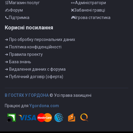
🛒Магазин послуг
👀Адмiнiстратори
✍Форум
❌Забанені гравці
📞Пiдтримка
🎮Iгрова статистика
Корисні посилання
➜ Про обробку персональних даних
➜ Полiтика конфiденцiйностi
➜ Правила проекту
➜ База знань
➜ Видалення данних с форума
➜ Публiчний договiр (оферта)
B ГOCTЯX У ГOPДOHA
© Усі права захищені
Працює для
Ygordona.com