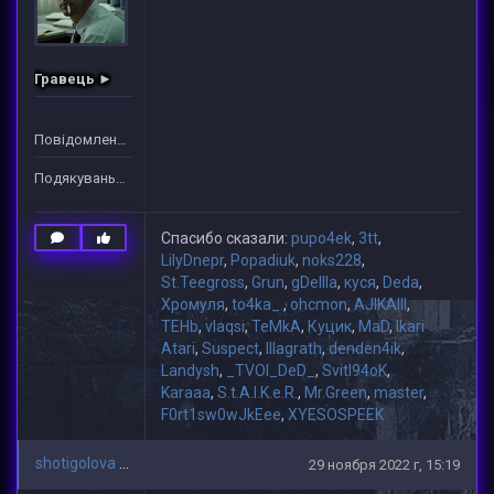
Гравець ►
Повідомлень: 1
Подякувань: 32
Спасибо сказали:
pupo4ek
,
3tt
,
LilyDnepr
,
Popadiuk
,
noks228
,
St.Teegross
,
Grun
,
gDeIIIa
,
куся
,
Deda
,
Хромуля
,
to4ka_.
,
ohcmon
,
AJIKAIII
,
TEHb
,
vlaqsi
,
TeMkA
,
Куцик
,
MaD
,
Ikari
Atari
,
Suspect
,
lllagrath
,
denden4ik
,
Landysh
,
_TVOI_DeD_
,
Svitl94oK
,
Karaaa
,
S.t.A.l.K.e.R.
,
Mr.Green
,
master
,
F0rt1sw0wJkEee
,
XYESOSPEEK
shotigolova
29 ноября 2022 г, 15:19