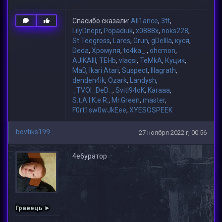
Спасибо сказали:
All1ance
,
3tt
,
LilyDnepr
,
Popadiuk
,
x0888x
,
noks228
,
St.Teegross
,
Lares
,
Grun
,
gDeIIIa
,
куся
,
Deda
,
Хромуля
,
to4ka_.
,
ohcmon
,
AJIKAIII
,
TEHb
,
vlaqsi
,
TeMkA
,
Куцик
,
MaD
,
Ikari Atari
,
Suspect
,
lllagrath
,
denden4ik
,
Ozark
,
Landysh
,
_TVOI_DeD_
,
Svitl94oK
,
Karaaa
,
S.t.A.l.K.e.R.
,
Mr.Green
,
master
,
F0rt1sw0wJkEee
,
XYESOSPEEK
bovtiks1993
27 ноября 2022 г, 00:56
4е6уратор
Гравець ►