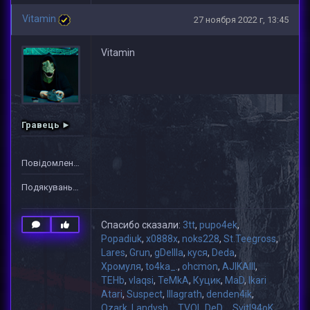
Vitamin
27 ноября 2022 г, 13:45
Vitamin
Гравець ►
Повідомлень: 1
Подякувань: 34
Спасибо сказали:
3tt
,
pupo4ek
,
Popadiuk
,
x0888x
,
noks228
,
St.Teegross
,
Lares
,
Grun
,
gDeIIIa
,
куся
,
Deda
,
Хромуля
,
to4ka_.
,
ohcmon
,
AJIKAIII
,
TEHb
,
vlaqsi
,
TeMkA
,
Куцик
,
MaD
,
Ikari
Atari
,
Suspect
,
lllagrath
,
denden4ik
,
Ozark
,
Landysh
,
_TVOI_DeD_
,
Svitl94oK
,