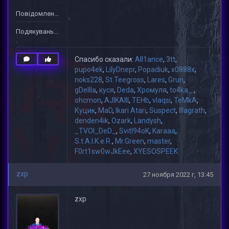
Повідомлень: 1
Подякувань: 36
Спасибо сказали:
All1ance
,
3tt
,
pupo4ek
,
LilyDnepr
,
Popadiuk
,
x0888x
,
noks228
,
St.Teegross
,
Lares
,
Grun
,
gDeIIIa
,
куся
,
Deda
,
Хромуля
,
to4ka_.
,
ohcmon
,
AJIKAIII
,
TEHb
,
vlaqsi
,
TeMkA
,
Куцик
,
MaD
,
Ikari Atari
,
Suspect
,
lllagrath
,
denden4ik
,
Ozark
,
Landysh
,
_TVOI_DeD_
,
Svitl94oK
,
Karaaa
,
S.t.A.l.K.e.R.
,
Mr.Green
,
master
,
F0rt1sw0wJkEee
,
XYESOSPEEK
zxp
27 ноября 2022 г, 13:45
zxp