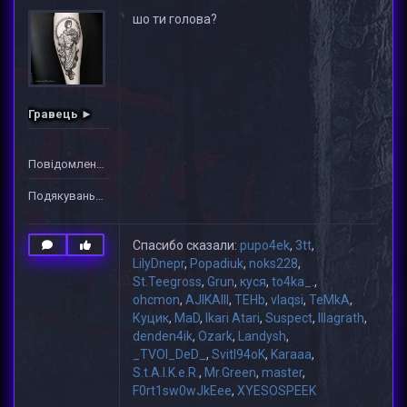
шо ти голова?
Гравець ►
Повідомлень: 1
Подякувань: 30
Спасибо сказали:
pupo4ek
,
3tt
,
LilyDnepr
,
Popadiuk
,
noks228
,
St.Teegross
,
Grun
,
куся
,
to4ka_.
,
ohcmon
,
AJIKAIII
,
TEHb
,
vlaqsi
,
TeMkA
,
Куцик
,
MaD
,
Ikari Atari
,
Suspect
,
lllagrath
,
denden4ik
,
Ozark
,
Landysh
,
_TVOI_DeD_
,
Svitl94oK
,
Karaaa
,
S.t.A.l.K.e.R.
,
Mr.Green
,
master
,
F0rt1sw0wJkEee
,
XYESOSPEEK