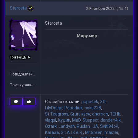
Starosta
29 ноября 2022 г, 15:41
Starosta
Миру мир
Гравець ►
Повідомлень: 117
Подякувань: 167
Спасибо сказали:
pupo4ek
,
3tt
,
LilyDnepr
,
Popadiuk
,
noks228
,
St.Teegross
,
Grun
,
куся
,
ohcmon
,
TEHb
,
vlaqsi
,
Куцик
,
MaD
,
Suspect
,
denden4ik
,
Ozark
,
Landysh
,
Ruslan_UA
,
Svitl94oK
,
Karaaa
,
S.t.A.l.K.e.R.
,
Mr.Green
,
master
,