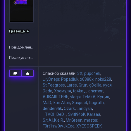
Гравець ►
Повідомлень: 1
Подякувань: 35
Спасибо сказали:
3tt
,
pupo4ek
,
LilyDnepr
,
Popadiuk
,
x0888x
,
noks228
,
St.Teegross
,
Lares
,
Grun
,
gDeIIIa
,
куся
,
Deda
,
Хромуля
,
to4ka_.
,
ohcmon
,
AJIKAIII
,
TEHb
,
vlaqsi
,
TeMkA
,
Куцик
,
MaD
,
Ikari Atari
,
Suspect
,
lllagrath
,
denden4ik
,
Ozark
,
Landysh
,
_TVOI_DeD_
,
Svitl94oK
,
Karaaa
,
S.t.A.l.K.e.R.
,
Mr.Green
,
master
,
F0rt1sw0wJkEee
,
XYESOSPEEK