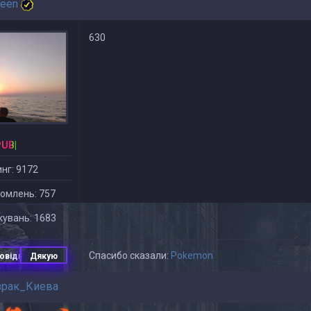
reen
630
PUB|
нг: 9172
омлень: 757
увань: 1683
Спасибо сказали:
Pokemon
овідь
Дякую
зрак_Киева