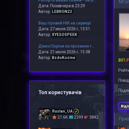
Репорти ваших сканів - загружаємо в даний розділ
Mr.G
Дата: Позавчера в 23:29
Автор:
LEBRON23
Ваш ігровий НІК на сервері
Дата: 27 июля 2026 г, 13:51
Автор:
XYESOSPEEK
Демо/Скріни на прохання гравця/адміну
Дата: 21 июля 2026 г, 15:38
Автор:
BzdoKozine
ВІП |
Рейти
Повід
Подяк
Топ користувачів
Відп
Ruslan_UA
21.6K
2399
3842
При