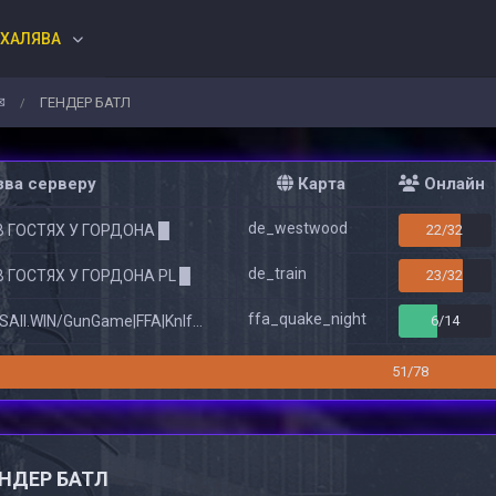
ХАЛЯВА
✉
ГЕНДЕР БАТЛ
/
ва серверу
Карта
Онлайн
de_westwood
В ГОСТЯХ У ГОРДОНА █
22/32
de_train
В ГОСТЯХ У ГОРДОНА PL █
23/32
ffa_quake_night
All.WIN/GunGame|FFA|KnIfE MoD
6/14
51/78
НДЕР БАТЛ