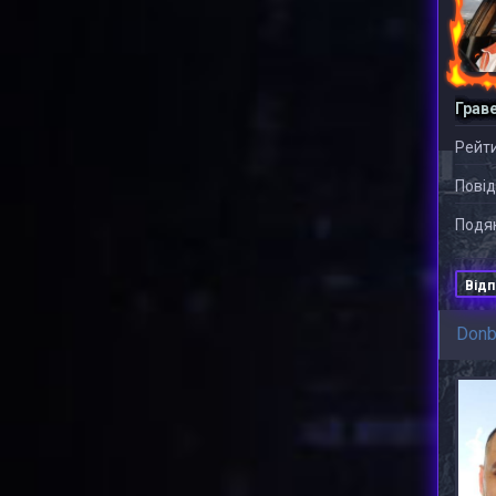
Грав
Рейти
Повід
Подяк
Відп
Don