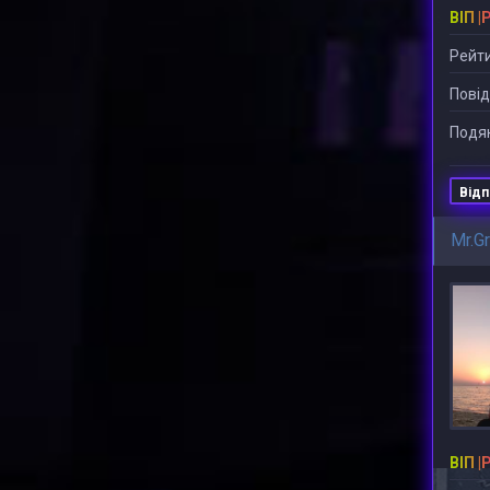
ВІП |
Рейти
Повід
Подяк
Відп
Mr.G
ВІП |