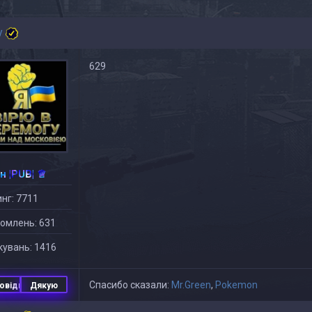
y
629
н |PUB| ♕
нг: 7711
омлень: 631
увань: 1416
Спасибо сказали:
Mr.Green
,
Pokemon
овідь
Дякую