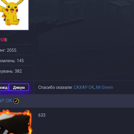
PUB|
нг: 2055
омлень: 145
увань: 382
Спасибо сказали:
САХАР ОК
,
Mr.Green
овідь
Дякую
АР ОК
633