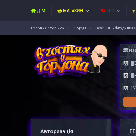
ДІМ
МАГАЗИН
ECD
Головна сторiнка
Форум
ОФФТОП - Флудилка 
/
/
Наз
█ 
█ 
1VS
Авторизацiя
ГЕ