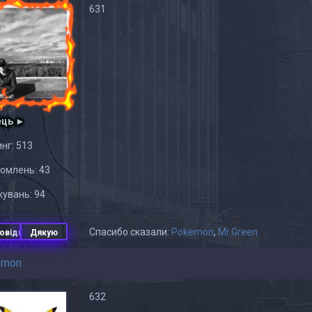
631
ець ►
нг: 513
омлень: 43
увань: 94
Спасибо сказали:
Pokemon
,
Mr.Green
овідь
Дякую
emon
632