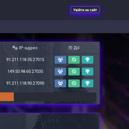
Увійти на сайт
IP-адрес
Дії
91.211.118.35:27015
149.50.98.60:27035
91.211.118.90:27090