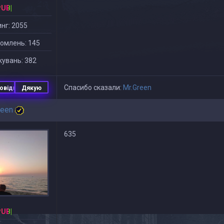
PUB|
нг: 2055
омлень: 145
увань: 382
Спасибо сказали:
Mr.Green
овідь
Дякую
reen
635
PUB|