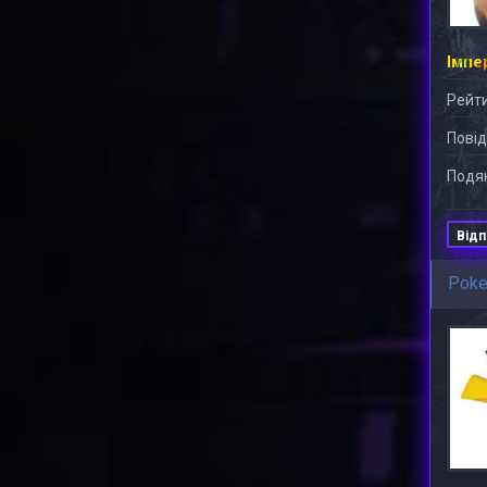
Рейти
Повід
Подяк
Відп
Pok