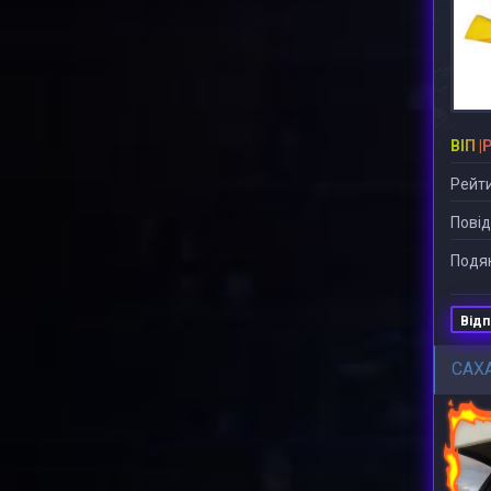
ВІП |
Рейти
Повід
Подяк
Відп
САХ