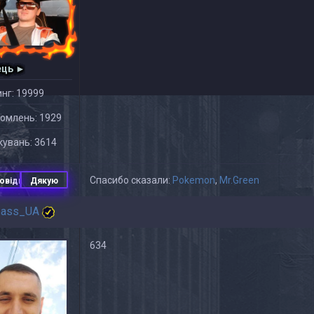
ець ►
нг: 19999
омлень: 1929
увань: 3614
Спасибо сказали:
Pokemon
,
Mr.Green
овідь
Дякую
bass_UA
634