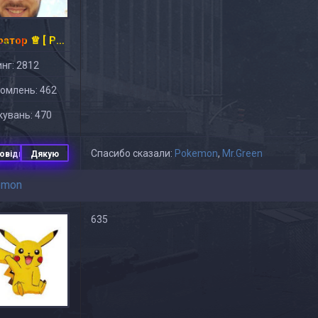
Імператор ♕ [ PUB ]
нг: 2812
омлень: 462
увань: 470
Спасибо сказали:
Pokemon
,
Mr.Green
овідь
Дякую
emon
635