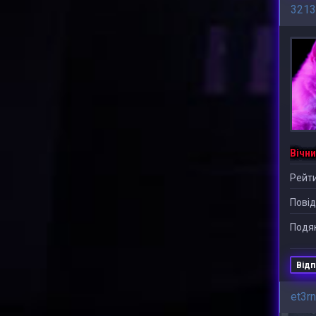
3213
Вічни
Рейти
Повід
Подяк
Відп
et3rn