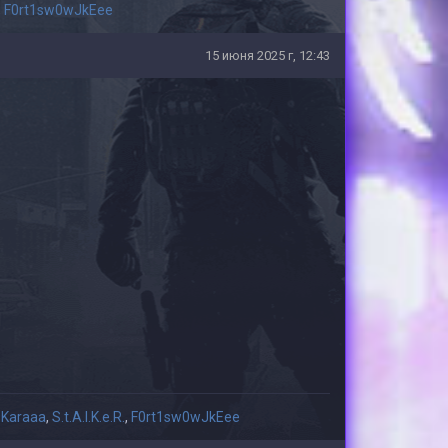
,
F0rt1sw0wJkEee
15 июня 2025 г, 12:43
,
Karaaa
,
S.t.A.l.K.e.R.
,
F0rt1sw0wJkEee