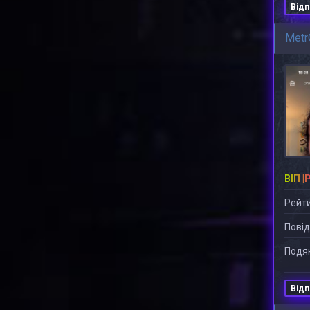
Відп
Metr
ВІП |
Рейти
Повід
Подяк
Відп