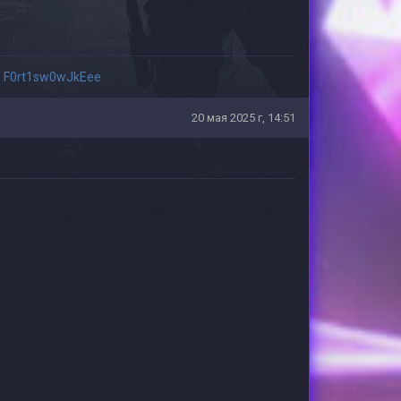
,
F0rt1sw0wJkEee
20 мая 2025 г, 14:51