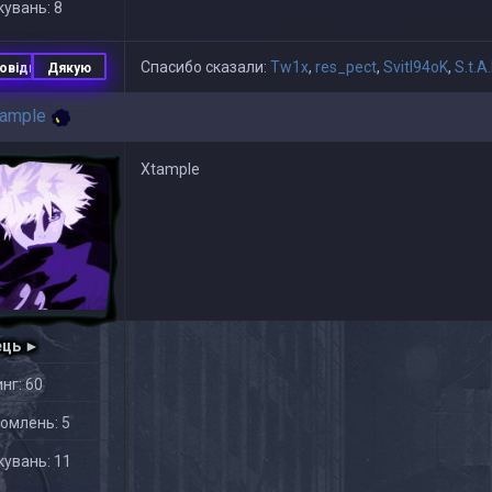
увань: 8
Спасибо сказали:
Tw1x
,
res_pect
,
Svitl94oK
,
S.t.A.
овідь
Дякую
ample
Xtample
ець ►
нг: 60
омлень: 5
увань: 11