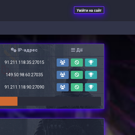
Увійти на сайт
IP-адрес
Дії
91.211.118.35:27015
149.50.98.60:27035
91.211.118.90:27090