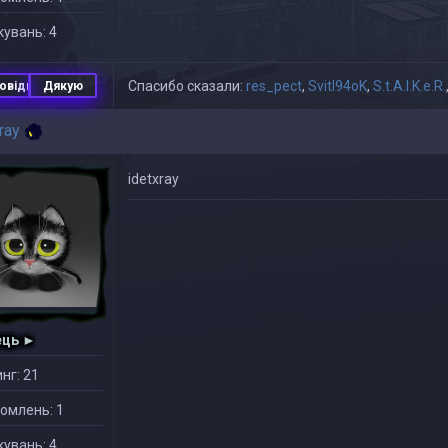
увань: 4
Спасибо сказали:
res_pect
,
Svitl94oK
,
S.t.A.l.K.e.R.
овідь
Дякую
ray
idetxray
ець ►
нг: 21
омлень: 1
увань: 4