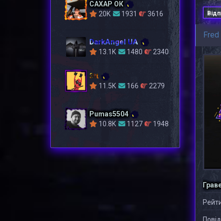
САХАР ОК
Відп
20K
1931
3616
Fred
DarkAngel UA
13.1K
1480
2340
3tt
11.5K
166
2279
Pumas5504
10.8K
1127
1948
Грав
Рейти
Повід