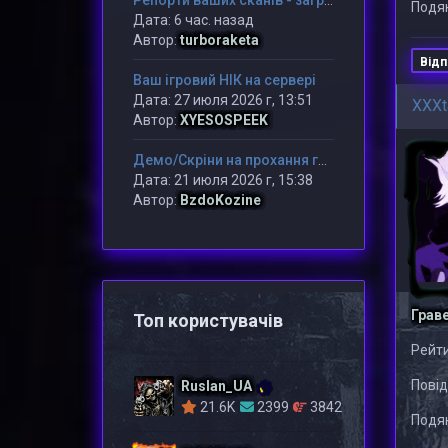
Репорти ваших сканів - загружаємо в даний розділ
Подяк
Дата: 6 час. назад
Автор:
turboraketa
Відп
Ваш ігровий НІК на сервері
Дата: 27 июля 2026 г, 13:51
XXXt
Автор:
XYESOSPEEK
Демо/Скріни на прохання гравця/адміну
Дата: 21 июля 2026 г, 15:38
Автор:
BzdoKozine
Грав
Топ користувачів
Рейти
Повід
Ruslan_UA
21.6K
2399
3842
Подяк