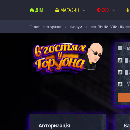
ДІМ
МАГАЗИН
ECD
Головна сторiнка
Форум
⟹ ПИШИ СВIЙ НIК 
/
/
Наз
█ 
█ 
1VS
Авторизацiя
Ва