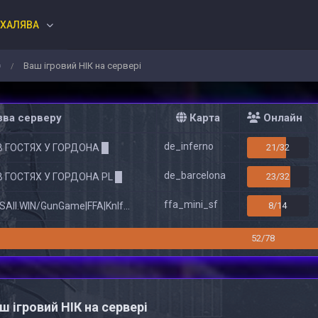
ХАЛЯВА
⟸
Ваш ігровий НІК на сервері
/
ва серверу
Карта
Онлайн
de_inferno
В ГОСТЯХ У ГОРДОНА █
21/32
de_barcelona
В ГОСТЯХ У ГОРДОНА PL █
23/32
ffa_mini_sf
All.WIN/GunGame|FFA|KnIfE MoD
8/14
52/78
ш ігровий НІК на сервері