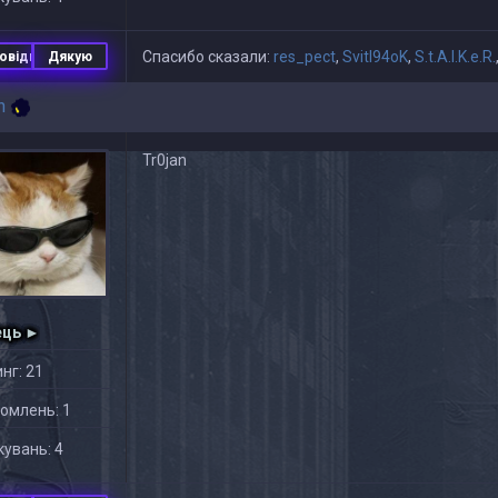
Спасибо сказали:
res_pect
,
Svitl94oK
,
S.t.A.l.K.e.R.
овідь
Дякую
n
Tr0jan
ець ►
нг: 21
омлень: 1
увань: 4