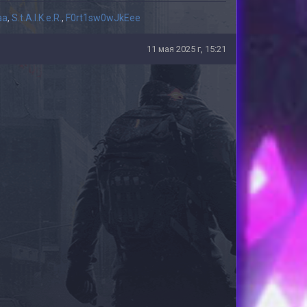
aa
,
S.t.A.l.K.e.R.
,
F0rt1sw0wJkEee
11 мая 2025 г, 15:21