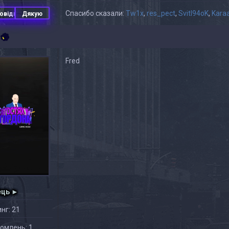
Спасибо сказали:
Tw1x
,
res_pect
,
Svitl94oK
,
Kara
овідь
Дякую
Fred
ець ►
нг: 21
омлень: 1