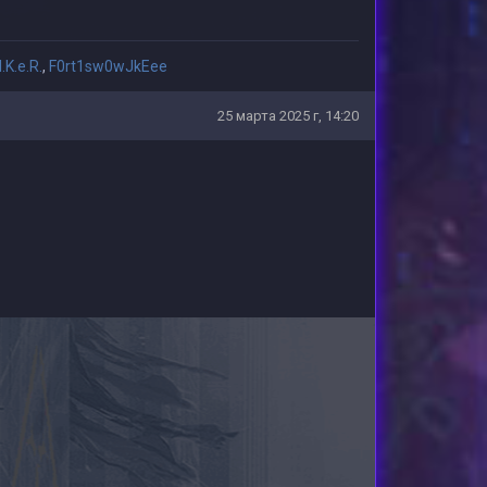
l.K.e.R.
,
F0rt1sw0wJkEee
25 марта 2025 г, 14:20