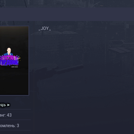
_JOY_
ець ►
нг: 43
омлень: 3