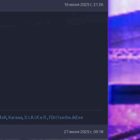
16 июня 2025 г, 21:26
94oK
,
Karaaa
,
S.t.A.l.K.e.R.
,
F0rt1sw0wJkEee
27 июня 2025 г, 09:18