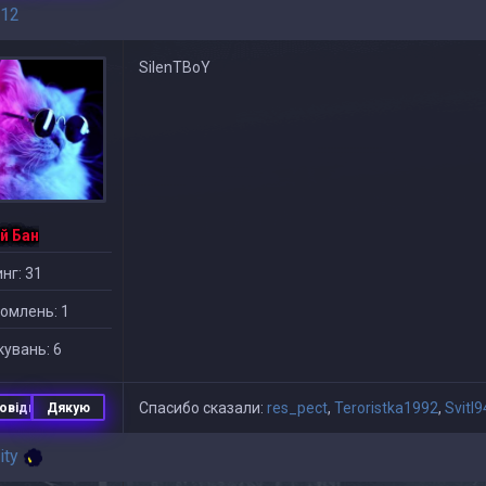
12
SilenTBoY
й Бан
нг: 31
омлень: 1
увань: 6
Спасибо сказали:
res_pect
,
Teroristka1992
,
Svitl
овідь
Дякую
ity