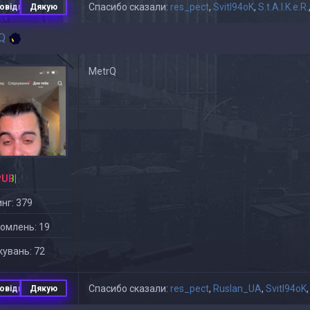
Спасибо сказали:
res_pect
,
Svitl94oK
,
S.t.A.l.K.e.R.
овідь
Дякую
Q
MetrQ
PUB|
нг: 379
омлень: 19
увань: 72
Спасибо сказали:
res_pect
,
Ruslan_UA
,
Svitl94oK
овідь
Дякую