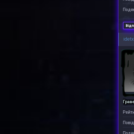
Подяк
Відп
idetx
Грав
Рейти
Повід
Подяк