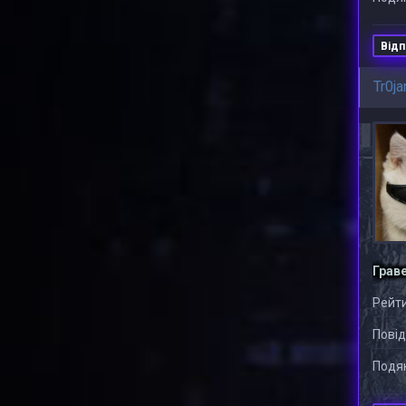
Відп
Tr0ja
Грав
Рейти
Повід
Подяк