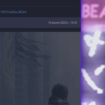
,
F0rt1sw0wJkEee
13 июня 2025 г, 15:41