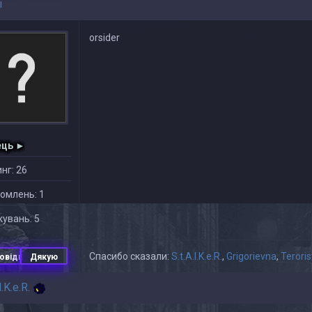
i
orsider
ець ►
нг: 26
омлень: 1
увань: 5
Спасибо сказали:
S.t.A.l.K.e.R.
,
Grigorievna
,
Terori
овідь
Дякую
l.K.e.R.