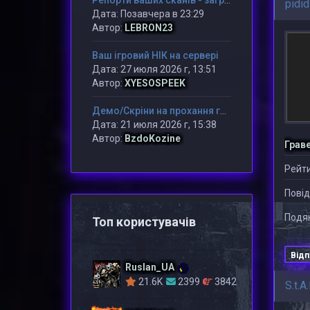
Репорти ваших сканів - загружаємо в даний розділ
pidid
Дата: Позавчера в 23:29
Автор:
LEBRON23
Ваш ігровий НІК на сервері
Дата: 27 июля 2026 г, 13:51
Автор:
XYESOSPEEK
Демо/Скріни на прохання гравця/адміну
Дата: 21 июля 2026 г, 15:38
Автор:
BzdoKozine
Грав
Рейти
Повід
Подяк
Топ користувачів
Відп
Ruslan_UA
21.6K
2399
3842
S.t.A.