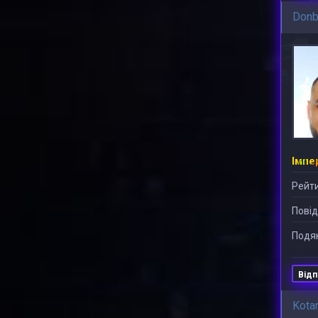
Don
Рейти
Повід
Подяк
Відп
Kota