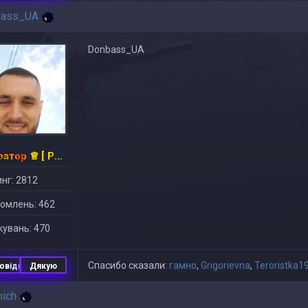
bass_UA
Donbass_UA
Імператор ♕ [ PUB ]
нг: 2812
омлень: 462
увань: 470
Спасибо сказали:
гамно
,
Grigorievna
,
Teroristka1
овідь
Дякую
nich