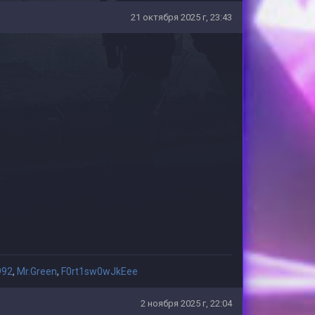
21 октября 2025 г, 23:43
992
,
Mr.Green
,
F0rt1sw0wJkEee
2 ноября 2025 г, 22:04