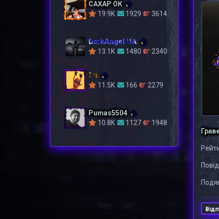
САХАР ОК
19.9K
1929
3614
DarkAngel UA
13.1K
1480
2340
3tt
11.5K
166
2279
Pumas5504
10.8K
1127
1948
Грав
Рейти
Повід
Подяк
Відп