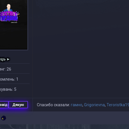
ець ►
нг: 26
омлень: 1
увань: 5
Спасибо сказали:
гамно
,
Grigorievna
,
Teroristka1
овідь
Дякую