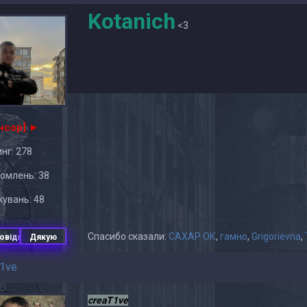
Kotanich
<3
нсор] ►
нг: 278
омлень: 38
увань: 48
Спасибо сказали:
САХАР ОК
,
гамно
,
Grigorievna
,
овідь
Дякую
t1ve
creaT1ve