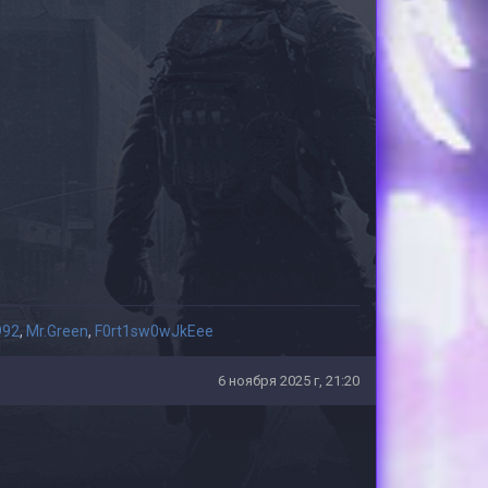
992
,
Mr.Green
,
F0rt1sw0wJkEee
6 ноября 2025 г, 21:20