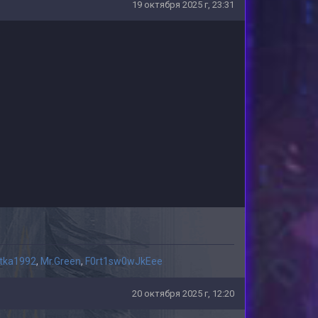
19 октября 2025 г, 23:31
stka1992
,
Mr.Green
,
F0rt1sw0wJkEee
20 октября 2025 г, 12:20