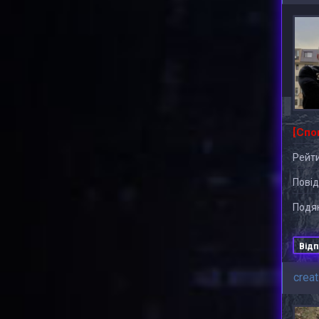
[Спо
Рейти
Повід
Подяк
Відп
crea