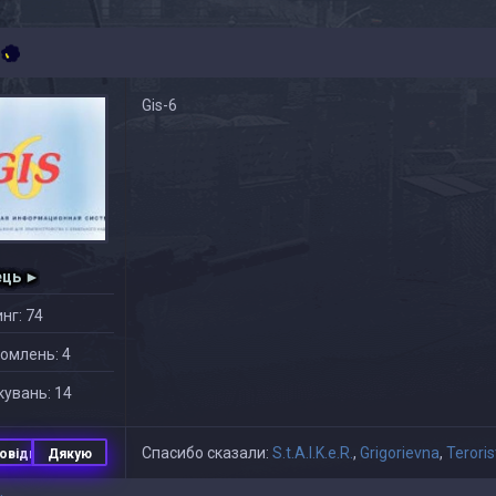
Gis-6
ець ►
нг: 74
омлень: 4
увань: 14
Спасибо сказали:
S.t.A.l.K.e.R.
,
Grigorievna
,
Terori
овідь
Дякую