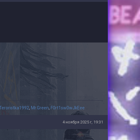
Teroristka1992
,
Mr.Green
,
F0rt1sw0wJkEee
4 ноября 2025 г, 19:31