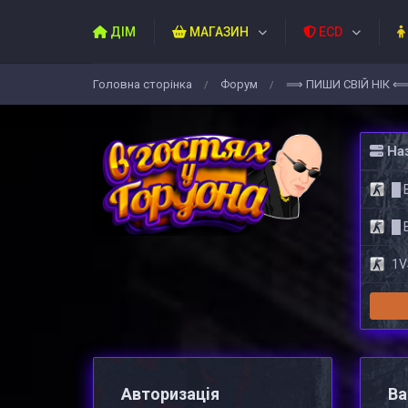
ДІМ
МАГАЗИН
ECD
Головна сторiнка
Форум
⟹ ПИШИ СВIЙ НIК 
/
/
Наз
█ 
█ 
1VS
Авторизацiя
Ва