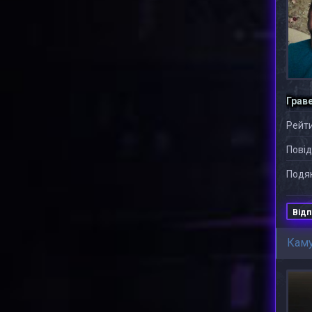
Грав
Рейти
Повід
Подяк
Відп
Кам