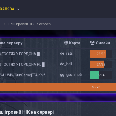
ХАЛЯВА
⟸
Ваш ігровий НІК на сервері
/
ва серверу
Карта
Онлайн
de_rats
В ГОСТЯХ У ГОРДОНА █
23/32
de_hell
В ГОСТЯХ У ГОРДОНА PL █
21/32
gg_gsu_mp5
All.WIN/GunGame|FFA|KnIfE MoD
6/14
50/78
ш ігровий НІК на сервері