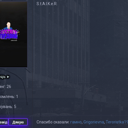
S.t.A.l.K.e.R.
ець ►
нг: 26
омлень: 1
увань: 5
Спасибо сказали:
гамно
,
Grigorievna
,
Teroristka1
овідь
Дякую