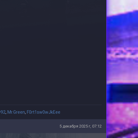
992
,
Mr.Green
,
F0rt1sw0wJkEee
5 декабря 2025 г, 07:12