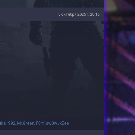
5 октября 2025 г, 20:16
stka1992
,
Mr.Green
,
F0rt1sw0wJkEee