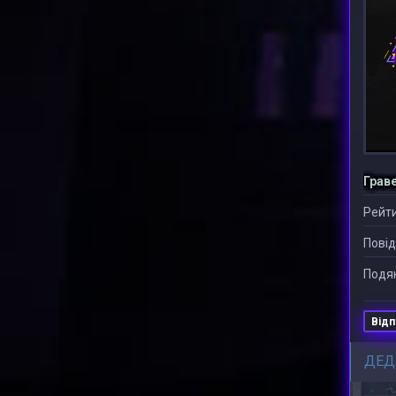
Грав
Рейти
Повід
Подяк
Відп
ДЕД