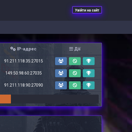
Увійти на сайт
IP-адрес
Дії
91.211.118.35:27015
149.50.98.60:27035
91.211.118.90:27090