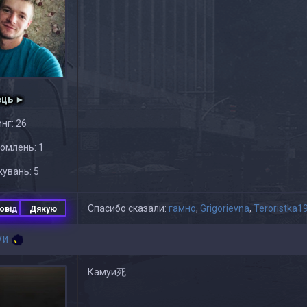
ець ►
нг: 26
омлень: 1
увань: 5
Спасибо сказали:
гамно
,
Grigorievna
,
Teroristka1
овідь
Дякую
уи
Камуи死