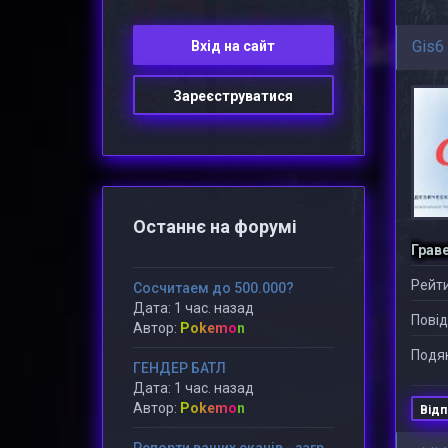
Gis6
Вхiд на сайт
Зареєструватися
Останнє на форумі
Грав
Рейти
Сосчитаем до 500.000?
Дата: 1 час. назад
Повід
Автор:
Pokemon
Подяк
ГЕНДЕР БАТЛ
Дата: 1 час. назад
Автор:
Pokemon
Відп