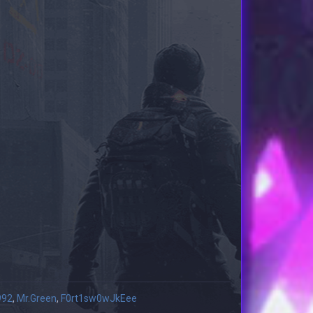
992
,
Mr.Green
,
F0rt1sw0wJkEee